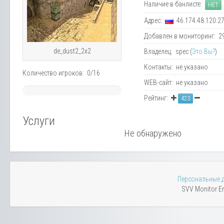
Наличие в банлисте:
НЕТ
Адрес:
46.174.48.120:2
Добавлен в мониторинг: 29.
de_dust2_2x2
Владелец: spec (
Это Вы?
)
Контакты: не указано
Количество игроков: 0/16
WEB-сайт: не указано
~
Рейтинг:
423
0%
Услуги
Не обнаружено
Персональные 
SVV Monitor En