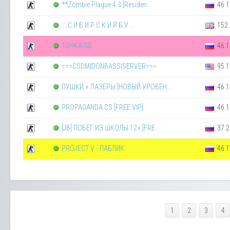
**Zombie Plague 4.3 [Residen...
46.1
.:: С И Б И Р С К И Й Б У ...
152.
ТОЧКА GG
46.1
===CSDM|DONBASS|SERVER===
95.1
ПУШКИ + ЛАЗЕРЫ [НОВЫЙ УРОВЕН...
46.1
PROPAGANDA CS [FREE VIP]
46.1
[JB] ПОБЕГ ИЗ ШКОЛЫ 12+ [FRE...
37.2
PROJECT V - ПАБЛИК
46.1
1
2
3
4