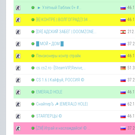
► Улётный Паблик 0+ #...
46.1
[В] КОНТРЕ | ВОЛГОГРАД [134 ...
46.1
[DR] АДСКИЙ ЗАБЕГ | DOOMZONE...
212.
█ МОЙ • ДОМ █
37.2
Пенсионеры контр страйк
46.1
cs.cs2.ro -[SteamVIP,Revive,...
51.3
CS 1.6 | Кайфуй, РОССИЯ ©
37.2
EMERALD HOLE
46.1
СнайперЪ ☭ |EMERALD HOLE|
62.1
STARПЕРЦЫ ©
46.1
[ZM] Играй и наслаждайся! © ...
37.2