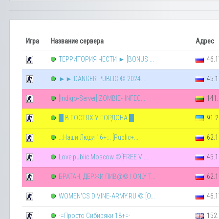
Игра
Название сервера
Адрес
ТЕРРИТОРИЯ ЧЕСТИ ► [BONUS ...
46.1
►► DANGER PUBLIC © 2024...
45.1
[Indigo-Server] ZOMBIE~INFEC...
141.
█ В ГОСТЯХ У ГОРДОНА █
91.2
.::Наши Люди 16+::. [Public+...
62.1
Love public Moscow ©[FREE VI...
45.1
БРАТАН, ДЕРЖИ ПИВ@© l ONLY T...
62.1
WOMEN'CS DIVINE-ARMY.RU © [O...
46.1
-=Просто Сибиряки 18+=-
152.