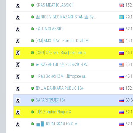
KRAS MEAT [СLASSIC]
152.
亗 NICE VIBES KAZAKHSTAN 亗 By...
79.1
EXTRA CLASSIC
62.1
[ZM] AMXPLAY | Zombie DeathM...
45.1
[CSO] Обитель Зла | Территор...
46.1
► КАZАНТИП 亗 2008-2014 ©...
95.1
.::Рай Зомби[ZM]::.[Вторжени...
45.1
ДУША БАЙКАЛА PUBLIC 18+
152.
SAFARI |͇̿P͇̿U͇̿B͇̿| 18+
80.8
[U]S Zombie Plague X
62.1
▅ █ ПИРАТСКАЯ БУХТА ...
62.1