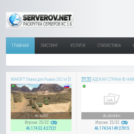
ГЛАВНАЯ
ЛИСТИНГ
УСЛУГИ
СТАТИСТИКА
WAR3FT Пивка для Рывка 202 lvl [Steam Bonus]
|͇̿P͇̿U͇̿B͇̿| AДCKAЯ CTPAHA © H
de_dust2
de_abaddon
Игроки: 25/32
Игроки: 25/32
46.174.52.4:27221
46.174.54.149:27015