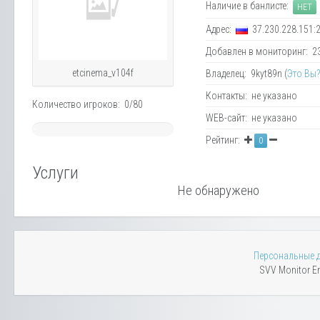
Наличие в банлисте:
НЕТ
Адрес:
37.230.228.151:
Добавлен в мониторинг: 23.
etcinema_v104f
Владелец: 9kyt89n (
Это Вы
Контакты: не указано
Количество игроков: 0/80
WEB-сайт: не указано
~
Рейтинг:
0
0%
Услуги
Не обнаружено
Персональные 
SVV Monitor En