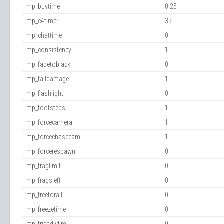
mp_buytime
0.25
mp_c4timer
35
mp_chattime
0
mp_consistency
1
mp_fadetoblack
0
mp_falldamage
1
mp_flashlight
0
mp_footsteps
1
mp_forcecamera
1
mp_forcechasecam
1
mp_forcerespawn
0
mp_fraglimit
0
mp_fragsleft
0
mp_freeforall
0
mp_freezetime
0