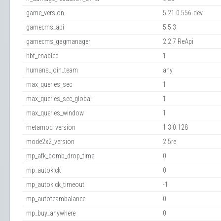
game_version
5.21.0.556-dev
gamecms_api
5.5.3
gamecms_gagmanager
2.2.7 ReApi
hbf_enabled
1
humans_join_team
any
max_queries_sec
1
max_queries_sec_global
1
max_queries_window
1
metamod_version
1.3.0.128
mode2x2_version
2.5re
mp_afk_bomb_drop_time
0
mp_autokick
0
mp_autokick_timeout
-1
mp_autoteambalance
0
mp_buy_anywhere
0