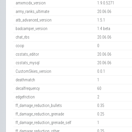
amxmodx_version
1.9.0.5271
army_ranks_ultimate
20.06.06
atb_advanced_version
1.5.1
badcamper_version
1.4 beta
chat_rbs
20.06.06
coop
0
csstats_editor
20.06.06
csstats_mysql
20.06.06
CustomSkies_version
0.0.1
deathmatch
1
decalfrequency
60
edgefriction
2
ff_damage_reduction_bullets
0.35
ff_damage_reduction_grenade
0.25
ff_damage_reduction_grenade_self
1
ff_damage_reduction_other
0.25