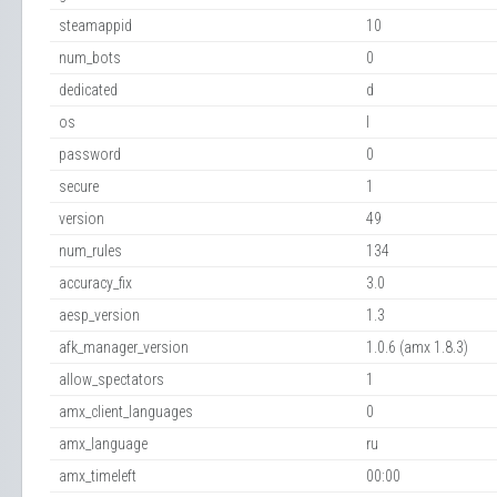
steamappid
10
num_bots
0
dedicated
d
os
l
password
0
secure
1
version
49
num_rules
134
accuracy_fix
3.0
aesp_version
1.3
afk_manager_version
1.0.6 (amx 1.8.3)
allow_spectators
1
amx_client_languages
0
amx_language
ru
amx_timeleft
00:00