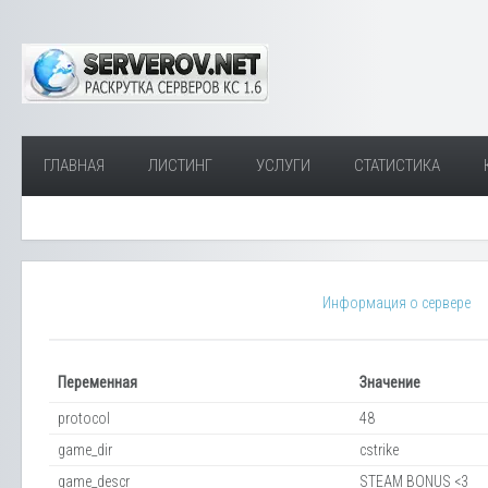
ГЛАВНАЯ
ЛИСТИНГ
УСЛУГИ
СТАТИСТИКА
Информация о сервере
Переменная
Значение
protocol
48
game_dir
cstrike
game_descr
STEAM BONUS <3