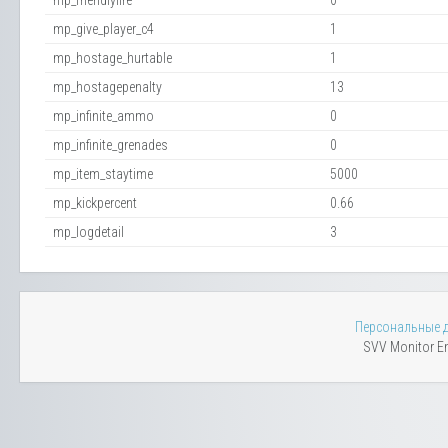
mp_friendlyfire
0
mp_give_player_c4
1
mp_hostage_hurtable
1
mp_hostagepenalty
13
mp_infinite_ammo
0
mp_infinite_grenades
0
mp_item_staytime
5000
mp_kickpercent
0.66
mp_logdetail
3
Персональные 
SVV Monitor En