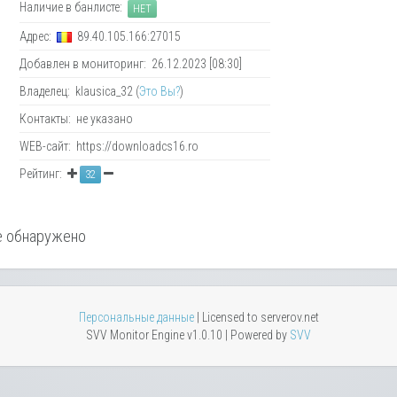
Наличие в банлисте:
НЕТ
Адрес:
89.40.105.166:27015
Добавлен в мониторинг: 26.12.2023 [08:30]
Владелец: klausica_32 (
Это Вы?
)
Контакты: не указано
WEB-сайт: https://downloadcs16.ro
Рейтинг:
32
 обнаружено
Персональные данные
| Licensed to serverov.net
SVV Monitor Engine v1.0.10 | Powered by
SVV