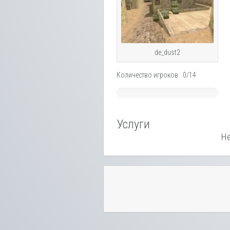
de_dust2
Количество игроков: 0/14
~
0%
Услуги
Не