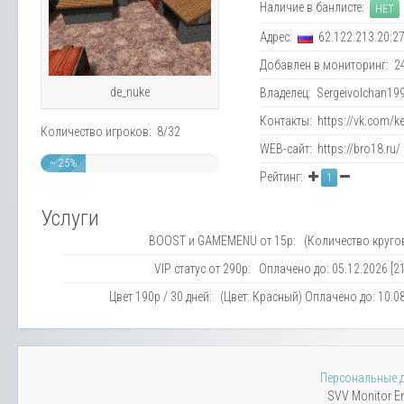
Наличие в банлисте:
НЕТ
Адрес:
62.122.213.20:2
Добавлен в мониторинг: 24.
de_nuke
Владелец: Sergeivolchan199
Контакты: https://vk.com/ke
Количество игроков: 8/32
WEB-сайт: https://bro18.ru/
~ 25%
Рейтинг:
1
Услуги
BOOST и GAMEMENU от 15р: (Количество кругов
VIP статус от 290р: Оплачено до: 05.12.2026 [21
Цвет 190р / 30 дней: (Цвет: Красный) Оплачено до: 10.08
Персональные 
SVV Monitor En