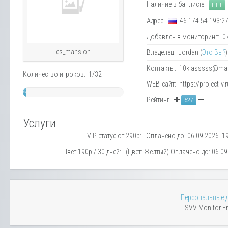
Наличие в банлисте:
НЕТ
Адрес:
46.174.54.193:2
Добавлен в мониторинг: 07.
cs_mansion
Владелец: Jordan (
Это Вы?
)
Контакты: 10klasssss@mai
Количество игроков: 1/32
WEB-сайт: https://project-v.r
~
Рейтинг:
527
3%
Услуги
VIP статус от 290р: Оплачено до: 06.09.2026 [19
Цвет 190р / 30 дней: (Цвет: Желтый) Оплачено до: 06.09.
Персональные 
SVV Monitor En