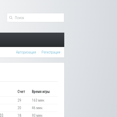
Авторизация
Регистрация
Счет
Время игры
29
163 мин.
20
46 мин.
$$
18
93 мин.