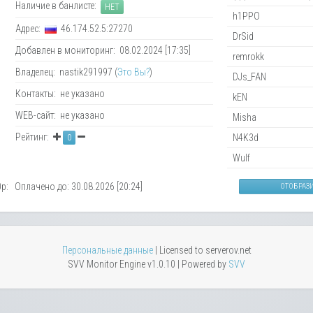
Наличие в банлисте:
НЕТ
h1PPO
Адрес:
46.174.52.5:27270
DrSid
Добавлен в мониторинг: 08.02.2024 [17:35]
remrokk
Владелец: nastik291997 (
Это Вы?
)
DJs_FAN
Контакты: не указано
kEN
WEB-сайт: не указано
Misha
Рейтинг:
N4K3d
0
Wulf
0р: Оплачено до: 30.08.2026 [20:24]
ОТОБРАЗ
Персональные данные
| Licensed to serverov.net
SVV Monitor Engine v1.0.10 | Powered by
SVV