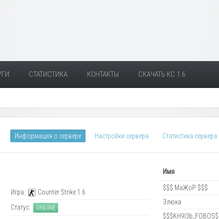
УГИ
СТАТИСТИКА
КОНТАКТЫ
СКАЧАТЬ КС 1.6
Информация о сервере
Настройки сервера
Статистика сервера
Имя
$$$ МаЖоР $$$
Игра:
Counter Strike 1.6
Злюка
Статус:
ONLINE
$$$KH9I3b_FOBOS$