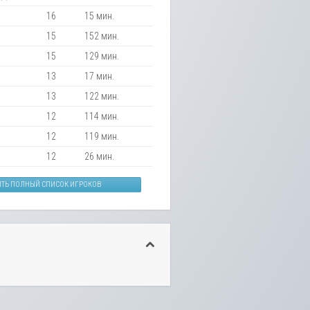
16
15 мин.
15
152 мин.
15
129 мин.
13
17 мин.
13
122 мин.
12
114 мин.
12
119 мин.
12
26 мин.
ИТЬ ПОЛНЫЙ СПИСОК ИГРОКОВ