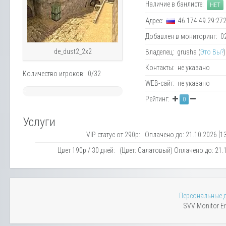
Наличие в банлисте:
НЕТ
Адрес:
46.174.49.29:27
Добавлен в мониторинг: 02.
de_dust2_2x2
Владелец: grusha (
Это Вы?
)
Контакты: не указано
Количество игроков: 0/32
WEB-сайт: не указано
~
Рейтинг:
0
0%
Услуги
VIP статус от 290р: Оплачено до: 21.10.2026 [13
Цвет 190р / 30 дней: (Цвет: Салатовый) Оплачено до: 21.1
Персональные 
SVV Monitor En