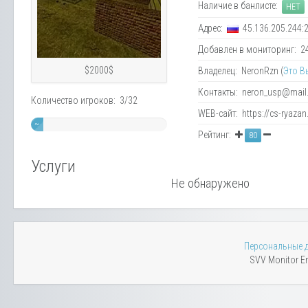
Наличие в банлисте:
НЕТ
Адрес:
45.136.205.244:
Добавлен в мониторинг: 24.
$2000$
Владелец: NeronRzn (
Это В
Контакты: neron_usp@mail.
Количество игроков: 3/32
WEB-сайт: https://cs-ryazan
~
Рейтинг:
80
9%
Услуги
Не обнаружено
Персональные 
SVV Monitor En