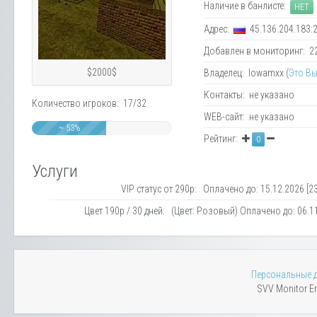
Наличие в банлисте:
НЕТ
Адрес:
45.136.204.183:
Добавлен в мониторинг: 22.
$2000$
Владелец: lowamxx (
Это Вы
Контакты: не указано
Количество игроков: 17/32
WEB-сайт: не указано
~ 53%
Рейтинг:
0
Услуги
VIP статус от 290р: Оплачено до: 15.12.2026 [23
Цвет 190р / 30 дней: (Цвет: Розовый) Оплачено до: 06.11
Персональные 
SVV Monitor En