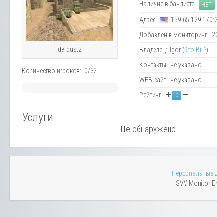
Наличие в банлисте:
НЕТ
Адрес:
159.65.129.170:
Добавлен в мониторинг: 20.
de_dust2
Владелец: Igor (
Это Вы?
)
Контакты: не указано
Количество игроков: 0/32
WEB-сайт: не указано
~
Рейтинг:
0
0%
Услуги
Не обнаружено
Персональные 
SVV Monitor En